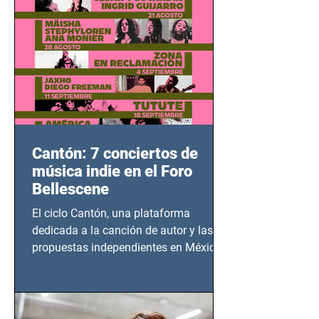
Cantón: 7 conciertos de
música indie en el Foro
Bellescene
El ciclo Cantón, una plataforma
dedicada a la canción de autor y las
propuestas independientes en México,
tendrá lugar en el Foro Bellescene
(Zempoala 90, Narvarte Oriente,
CDMX), todos los miércoles a partir del
14 de agosto al 25 de septiembre, a las