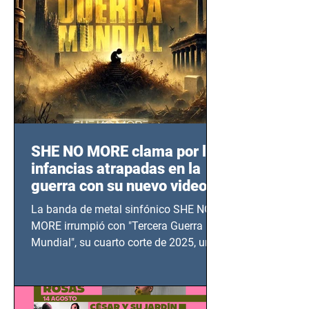
SHE NO MORE clama por las
infancias atrapadas en la
guerra con su nuevo video
TERCERA GUERRA
La banda de metal sinfónico SHE NO
MUNDIAL
MORE irrumpió con "Tercera Guerra
Mundial", su cuarto corte de 2025, un
grito contra el calvario de niños,
adolescentes y mujeres en epicentros
bélicos.