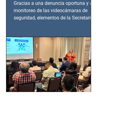
en Azcapotzalco
Gracias a una denuncia oportuna y al
monitoreo de las videocámaras de
seguridad, elementos de la Secretaría
de Seguridad Ciudadana (SSC)...
EMA, PROFEPA y
CANACINTRA trabajan por
un México más normado
desde Querétaro, Hidalgo y