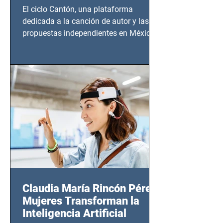
El ciclo Cantón, una plataforma
dedicada a la canción de autor y las
propuestas independientes en México,
tendrá lugar en el Foro Bellescene
(Zempoala 90, Narvarte Oriente,
CDMX), todos los miércoles a partir del
14 de agosto al 25 de septiembre, a las
20:00 horas.
Claudia María Rincón Pérez:
Mujeres Transforman la
Inteligencia Artificial