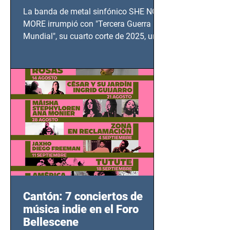
TERCERA GUERRA
La banda de metal sinfónico SHE NO
MUNDIAL
MORE irrumpió con "Tercera Guerra
Mundial", su cuarto corte de 2025, un
grito contra el calvario de niños,
adolescentes y mujeres en epicentros
bélicos.
Cantón: 7 conciertos de
música indie en el Foro
Bellescene