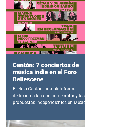
Cantón: 7 conciertos de
música indie en el Foro
Bellescene
El ciclo Cantón, una plataforma
dedicada a la canción de autor y las
propuestas independientes en México,
tendrá lugar en el Foro Bellescene
(Zempoala 90, Narvarte Oriente,
CDMX), todos los miércoles a partir del