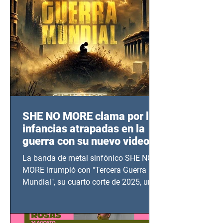
SHE NO MORE clama por las
infancias atrapadas en la
guerra con su nuevo video
TERCERA GUERRA
La banda de metal sinfónico SHE NO
MUNDIAL
MORE irrumpió con "Tercera Guerra
Mundial", su cuarto corte de 2025, un
grito contra el calvario de niños,
adolescentes y mujeres en epicentros
bélicos.