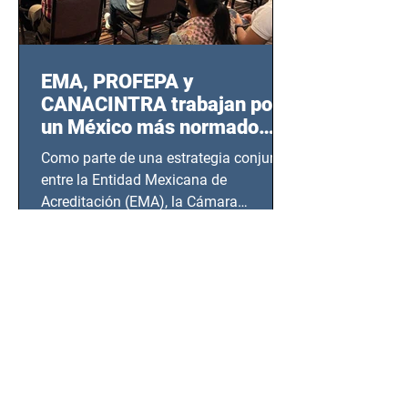
EMA, PROFEPA y
CANACINTRA trabajan por
un México más normado
desde Querétaro, Hidalgo y
Como parte de una estrategia conjunta
BCS
entre la Entidad Mexicana de
Acreditación (EMA), la Cámara
Nacional de la Industria de...