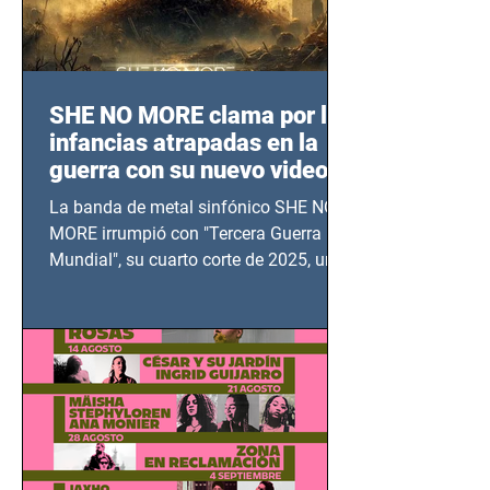
SHE NO MORE clama por las
infancias atrapadas en la
guerra con su nuevo video
TERCERA GUERRA
La banda de metal sinfónico SHE NO
MUNDIAL
MORE irrumpió con "Tercera Guerra
Mundial", su cuarto corte de 2025, un
grito contra el calvario de niños,
adolescentes y mujeres en epicentros
bélicos.