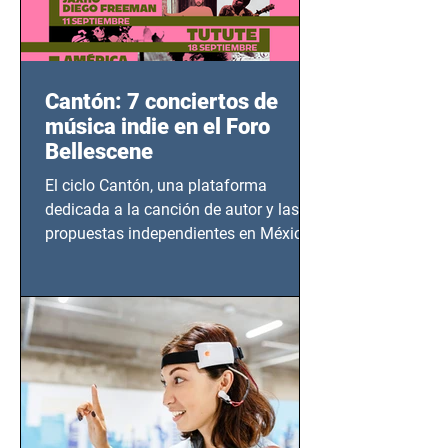
Cantón: 7 conciertos de
música indie en el Foro
Bellescene
El ciclo Cantón, una plataforma
dedicada a la canción de autor y las
propuestas independientes en México,
tendrá lugar en el Foro Bellescene
(Zempoala 90, Narvarte Oriente,
CDMX), todos los miércoles a partir del
14 de agosto al 25 de septiembre, a las
20:00 horas.