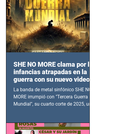
SHE NO MORE clama por las
infancias atrapadas en la
guerra con su nuevo video
TERCERA GUERRA
La banda de metal sinfónico SHE NO
MUNDIAL
MORE irrumpió con "Tercera Guerra
Mundial", su cuarto corte de 2025, un
grito contra el calvario de niños,
adolescentes y mujeres en epicentros
bélicos.