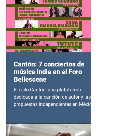
Cantón: 7 conciertos de
música indie en el Foro
Bellescene
El ciclo Cantón, una plataforma
dedicada a la canción de autor y las
propuestas independientes en México,
tendrá lugar en el Foro Bellescene
(Zempoala 90, Narvarte Oriente,
CDMX), todos los miércoles a partir del
14 de agosto al 25 de septiembre, a las