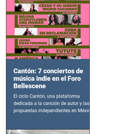
Cantón: 7 conciertos de
música indie en el Foro
Bellescene
El ciclo Cantón, una plataforma
dedicada a la canción de autor y las
propuestas independientes en México,
tendrá lugar en el Foro Bellescene
(Zempoala 90, Narvarte Oriente,
CDMX), todos los miércoles a partir del