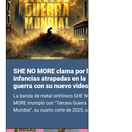
SHE NO MORE clama por las
infancias atrapadas en la
guerra con su nuevo video
TERCERA GUERRA
La banda de metal sinfónico SHE NO
MUNDIAL
MORE irrumpió con "Tercera Guerra
Mundial", su cuarto corte de 2025, un
grito contra el calvario de niños,
adolescentes y mujeres en epicentros
bélicos.