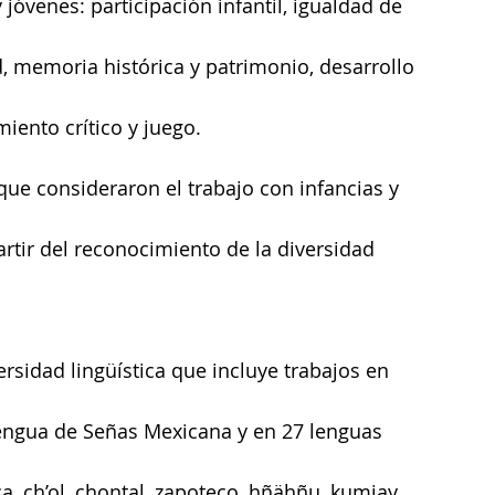
 jóvenes: participación infantil, igualdad de 
, memoria histórica y patrimonio, desarrollo 
iento crítico y juego.
que consideraron el trabajo con infancias y 
rtir del reconocimiento de la diversidad 
rsidad lingüística que incluye trabajos en 
 Lengua de Señas Mexicana y en 27 lenguas 
, ch’ol, chontal, zapoteco, hñähñu, kumiay, 