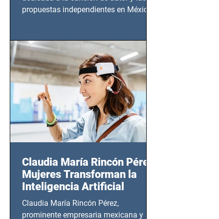
propuestas independientes en México,
tendrá lugar en el Foro Bellescene
(Zempoala 90, Narvarte Oriente,
CDMX), todos los miércoles a partir del
14 de agosto al 25 de septiembre, a las
20:00 horas.
Claudia María Rincón Pérez:
Mujeres Transforman la
Inteligencia Artificial
Claudia María Rincón Pérez,
prominente empresaria mexicana y