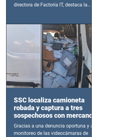
directora de Factoría IT, destaca la
importancia del liderazgo femenino en
este sector
SSC localiza camioneta
robada y captura a tres
sospechosos con mercancía
en Azcapotzalco
Gracias a una denuncia oportuna y al
monitoreo de las videocámaras de