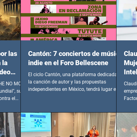
or las
Cantón: 7 conciertos de música
Clau
 la
indie en el Foro Bellescene
Muje
ideo
Inte
El ciclo Cantón, una plataforma dedicada a
UNDIAL
la canción de autor y las propuestas
 SHE NO MORE
Claud
independientes en México, tendrá lugar en el
ndial", su
empre
Foro Bellescene (Zempoala 90, Narvarte
ontra el
Factor
Oriente, CDMX), todos los miércoles a partir
 y mujeres
lider
del 14 de agosto al 25 de septiembre, a las
20:00 horas.