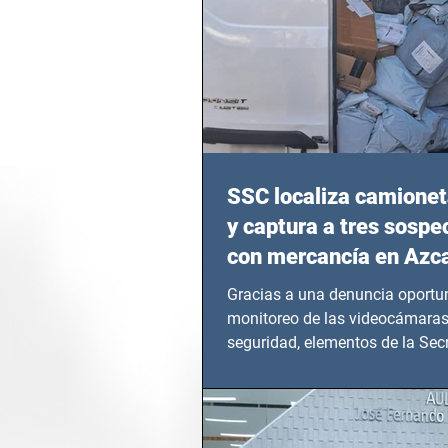
SSC localiza camionet
y captura a tres sosp
con mercancía en Azc
Gracias a una denuncia oportun
monitoreo de las videocámaras
seguridad, elementos de la Secr
Seguridad Ciudadana (SSC)...