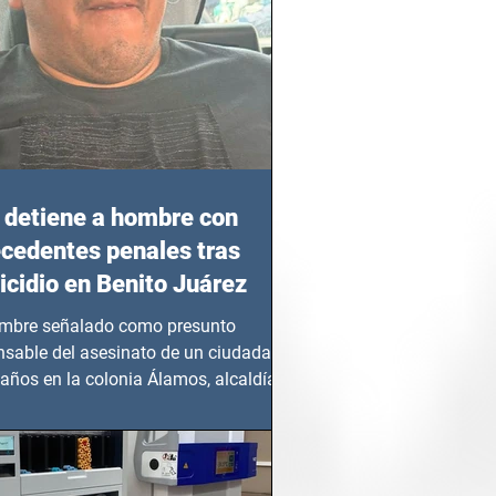
detiene a hombre con
cedentes penales tras
cidio en Benito Juárez
mbre señalado como presunto
nsable del asesinato de un ciudadano
años en la colonia Álamos, alcaldía
 Juárez, fue...