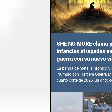
SHE NO MORE clama p
infancias atrapadas en
guerra con su nuevo v
TERCERA GUERRA M
La banda de metal sinfónico
irrumpió con "Tercera Guerra Mu
cuarto corte de 2025, un grito c
calvario de niños, adolescentes
en epicentros bélicos.