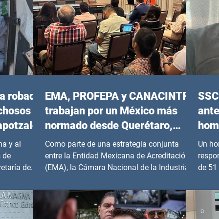
a robada
EMA, PROFEPA y CANACINTRA
SSC 
echosos
trabajan por un México más
ante
apotzalco
normado desde Querétaro,
homi
Hidalgo y BCS
a y al
Como parte de una estrategia conjunta
Un ho
 de
entre la Entidad Mexicana de Acreditación
respo
etaría de
(EMA), la Cámara Nacional de la Industria
de 51 
de...
Benito