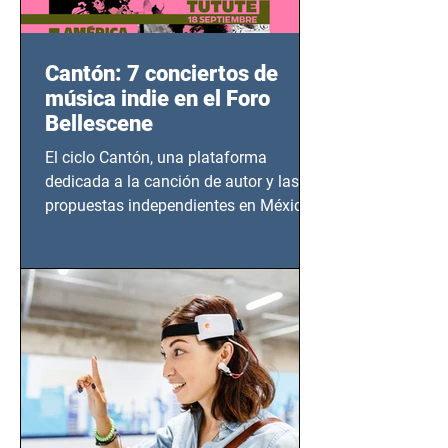
Cantón: 7 conciertos de
música indie en el Foro
Bellescene
El ciclo Cantón, una plataforma
dedicada a la canción de autor y las
propuestas independientes en México,
tendrá lugar en el Foro Bellescene
(Zempoala 90, Narvarte Oriente,
CDMX), todos los miércoles a partir del
14 de agosto al 25 de septiembre, a las
20:00 horas.