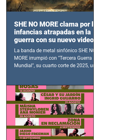
SHE NO MORE clama por las
infancias atrapadas en la
guerra con su nuevo video
TERCERA GUERRA
La banda de metal sinfónico SHE NO
MUNDIAL
MORE irrumpió con "Tercera Guerra
Mundial", su cuarto corte de 2025, un
grito contra el calvario de niños,
adolescentes y mujeres en epicentros
bélicos.