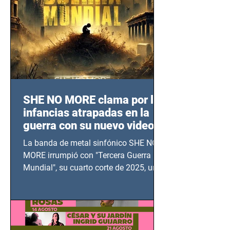
SHE NO MORE clama por las
infancias atrapadas en la
guerra con su nuevo video
TERCERA GUERRA
La banda de metal sinfónico SHE NO
MUNDIAL
MORE irrumpió con "Tercera Guerra
Mundial", su cuarto corte de 2025, un
grito contra el calvario de niños,
adolescentes y mujeres en epicentros
bélicos.