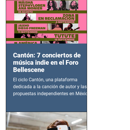
Cantón: 7 conciertos de
música indie en el Foro
Bellescene
El ciclo Cantón, una plataforma
dedicada a la canción de autor y las
propuestas independientes en México,
tendrá lugar en el Foro Bellescene
(Zempoala 90, Narvarte Oriente,
CDMX), todos los miércoles a partir del
14 de agosto al 25 de septiembre, a las
20:00 horas.