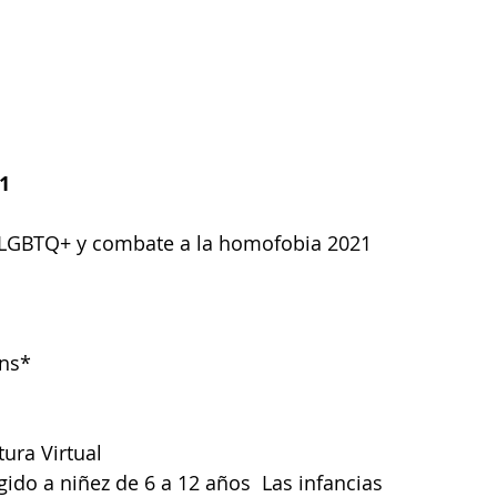
1
d LGBTQ+ y combate a la homofobia 2021
ans*
tura Virtual
igido a niñez de 6 a 12 años  Las infancias 