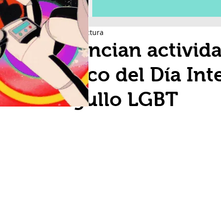
2 min de lectura
Anuncian activida
marco del Día Int
Orgullo LGBT