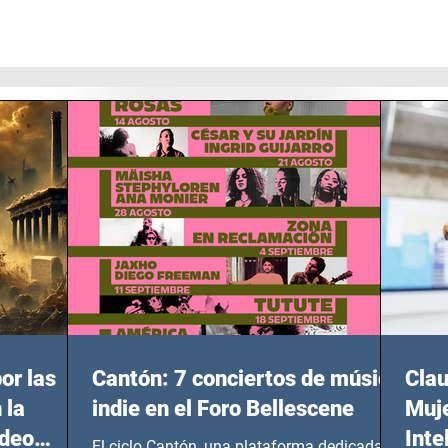
or las
Cantón: 7 conciertos de música
Clau
 la
indie en el Foro Bellescene
Muje
ideo
Inte
El ciclo Cantón, una plataforma dedicada a