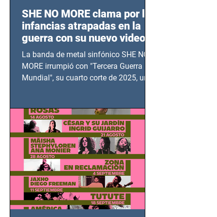
SHE NO MORE clama por las
infancias atrapadas en la
guerra con su nuevo video
TERCERA GUERRA
La banda de metal sinfónico SHE NO
MUNDIAL
MORE irrumpió con "Tercera Guerra
Mundial", su cuarto corte de 2025, un
grito contra el calvario de niños,
adolescentes y mujeres en epicentros
bélicos.