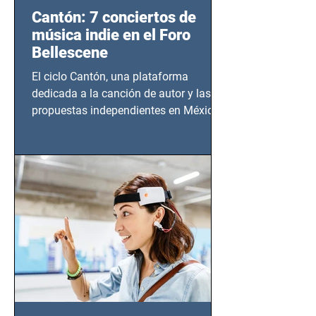
Cantón: 7 conciertos de
música indie en el Foro
Bellescene
El ciclo Cantón, una plataforma
dedicada a la canción de autor y las
propuestas independientes en México,
tendrá lugar en el Foro Bellescene
(Zempoala 90, Narvarte Oriente,
CDMX), todos los miércoles a partir del
14 de agosto al 25 de septiembre, a las
20:00 horas.