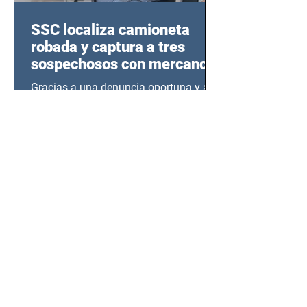
SSC localiza camioneta
robada y captura a tres
sospechosos con mercancía
en Azcapotzalco
Gracias a una denuncia oportuna y al
monitoreo de las videocámaras de
seguridad, elementos de la Secretaría
de Seguridad Ciudadana (SSC)...