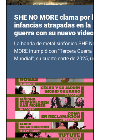
SHE NO MORE clama por las
infancias atrapadas en la
guerra con su nuevo video
TERCERA GUERRA
La banda de metal sinfónico SHE NO
MUNDIAL
MORE irrumpió con "Tercera Guerra
Mundial", su cuarto corte de 2025, un
grito contra el calvario de niños,
adolescentes y mujeres en epicentros
bélicos.