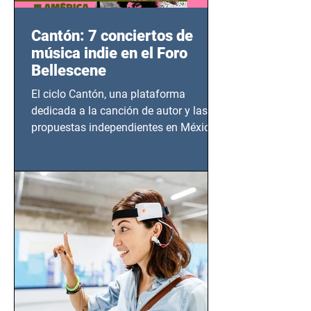
Cantón: 7 conciertos de
música indie en el Foro
Bellescene
El ciclo Cantón, una plataforma
dedicada a la canción de autor y las
propuestas independientes en México,
tendrá lugar en el Foro Bellescene
(Zempoala 90, Narvarte Oriente,
CDMX), todos los miércoles a partir del
14 de agosto al 25 de septiembre, a las
20:00 horas.