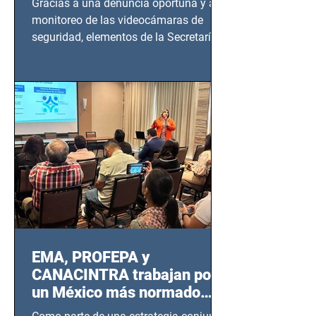
Gracias a una denuncia oportuna y al
monitoreo de las videocámaras de
seguridad, elementos de la Secretaría
de Seguridad Ciudadana (SSC)...
EMA, PROFEPA y
CANACINTRA trabajan por
un México más normado
desde Querétaro, Hidalgo y