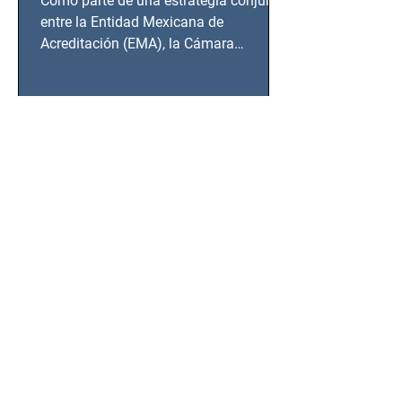
Como parte de una estrategia conjunta
BCS
entre la Entidad Mexicana de
Acreditación (EMA), la Cámara
Nacional de la Industria de...
SSC detiene a hombre con
antecedentes penales tras
homicidio en Benito Juárez
Un hombre señalado como presunto