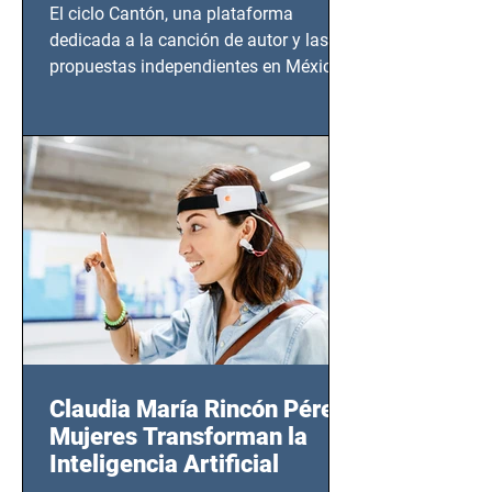
El ciclo Cantón, una plataforma
dedicada a la canción de autor y las
propuestas independientes en México,
tendrá lugar en el Foro Bellescene
(Zempoala 90, Narvarte Oriente,
CDMX), todos los miércoles a partir del
14 de agosto al 25 de septiembre, a las
20:00 horas.
Claudia María Rincón Pérez:
Mujeres Transforman la
Inteligencia Artificial