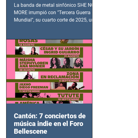
TERCERA GUERRA
La banda de metal sinfónico SHE NO
MUNDIAL
MORE irrumpió con "Tercera Guerra
Mundial", su cuarto corte de 2025, un
grito contra el calvario de niños,
adolescentes y mujeres en epicentros
bélicos.
Cantón: 7 conciertos de
música indie en el Foro
Bellescene