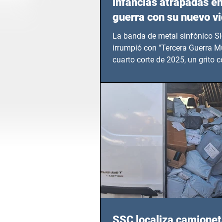
infancias atrapadas en
guerra con su nuevo v
TERCERA GUERRA M
La banda de metal sinfónico
irrumpió con "Tercera Guerra Mu
cuarto corte de 2025, un grito c
calvario de niños, adolescentes
en epicentros bélicos.
SSC localiza camionet