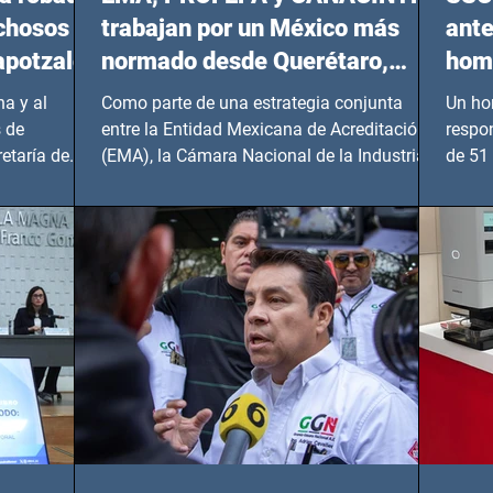
echosos
trabajan por un México más
ante
apotzalco
normado desde Querétaro,
homi
Hidalgo y BCS
a y al
Como parte de una estrategia conjunta
Un ho
 de
entre la Entidad Mexicana de Acreditación
respo
etaría de
(EMA), la Cámara Nacional de la Industria
de 51 
de...
Benito