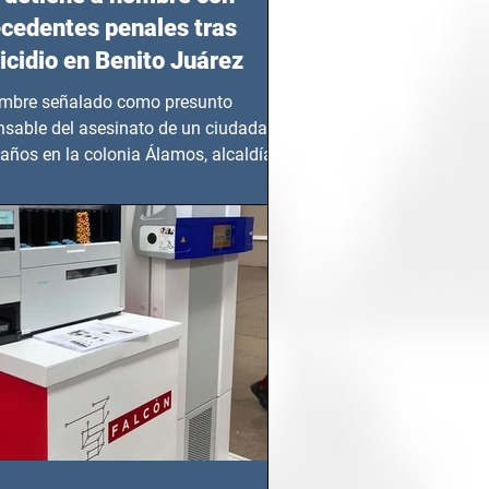
cedentes penales tras
cidio en Benito Juárez
mbre señalado como presunto
nsable del asesinato de un ciudadano
años en la colonia Álamos, alcaldía
 Juárez, fue...