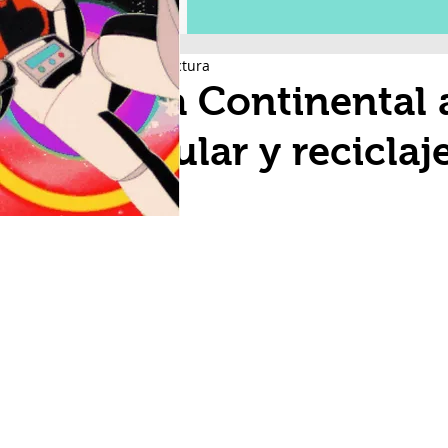
2 min de lectura
Arca Continental
circular y recicla