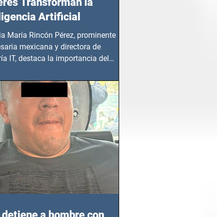
res Transforman la
ligencia Artificial
ia María Rincón Pérez, prominente
saria mexicana y directora de
ía IT, destaca la importancia del
azgo femenino en este sector
detiene a hombre con