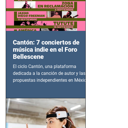
Cantón: 7 conciertos de
música indie en el Foro
Bellescene
El ciclo Cantón, una plataforma
dedicada a la canción de autor y las
propuestas independientes en México,
tendrá lugar en el Foro Bellescene
(Zempoala 90, Narvarte Oriente,
CDMX), todos los miércoles a partir del
14 de agosto al 25 de septiembre, a las
20:00 horas.