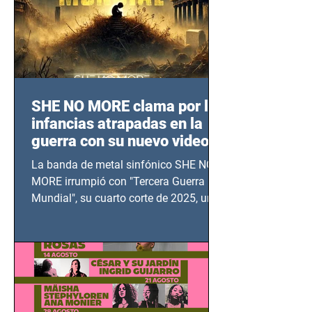
SHE NO MORE clama por las
infancias atrapadas en la
guerra con su nuevo video
TERCERA GUERRA
La banda de metal sinfónico SHE NO
MUNDIAL
MORE irrumpió con "Tercera Guerra
Mundial", su cuarto corte de 2025, un
grito contra el calvario de niños,
adolescentes y mujeres en epicentros
bélicos.