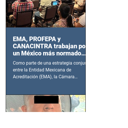
EMA, PROFEPA y
CANACINTRA trabajan por
un México más normado
desde Querétaro, Hidalgo y
Como parte de una estrategia conjunta
BCS
entre la Entidad Mexicana de
Acreditación (EMA), la Cámara
Nacional de la Industria de...