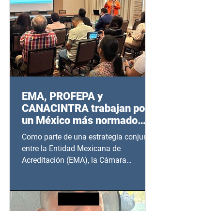
EMA, PROFEPA y
CANACINTRA trabajan por
un México más normado
desde Querétaro, Hidalgo y
Como parte de una estrategia conjunta
BCS
entre la Entidad Mexicana de
Acreditación (EMA), la Cámara
Nacional de la Industria de...