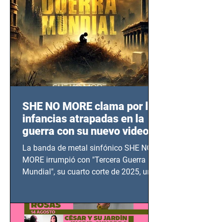
SHE NO MORE clama por las
infancias atrapadas en la
guerra con su nuevo video
TERCERA GUERRA
La banda de metal sinfónico SHE NO
MUNDIAL
MORE irrumpió con "Tercera Guerra
Mundial", su cuarto corte de 2025, un
grito contra el calvario de niños,
adolescentes y mujeres en epicentros
bélicos.