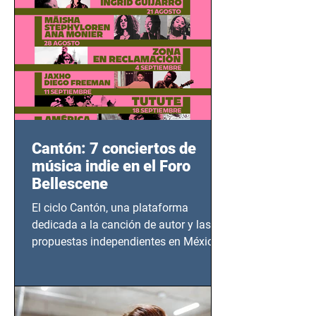
Cantón: 7 conciertos de
música indie en el Foro
Bellescene
El ciclo Cantón, una plataforma
dedicada a la canción de autor y las
propuestas independientes en México,
tendrá lugar en el Foro Bellescene
(Zempoala 90, Narvarte Oriente,
CDMX), todos los miércoles a partir del
14 de agosto al 25 de septiembre, a las