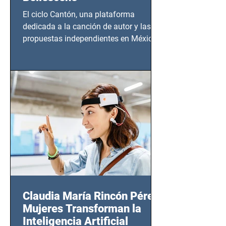
El ciclo Cantón, una plataforma
dedicada a la canción de autor y las
propuestas independientes en México,
tendrá lugar en el Foro Bellescene
(Zempoala 90, Narvarte Oriente,
CDMX), todos los miércoles a partir del
14 de agosto al 25 de septiembre, a las
20:00 horas.
Claudia María Rincón Pérez:
Mujeres Transforman la
Inteligencia Artificial