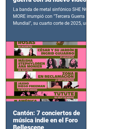
TERCERA GUERRA
La banda de metal sinfónico SHE NO
MUNDIAL
MORE irrumpió con "Tercera Guerra
Mundial", su cuarto corte de 2025, un
grito contra el calvario de niños,
adolescentes y mujeres en epicentros
bélicos.
Cantón: 7 conciertos de
música indie en el Foro
Bellescene