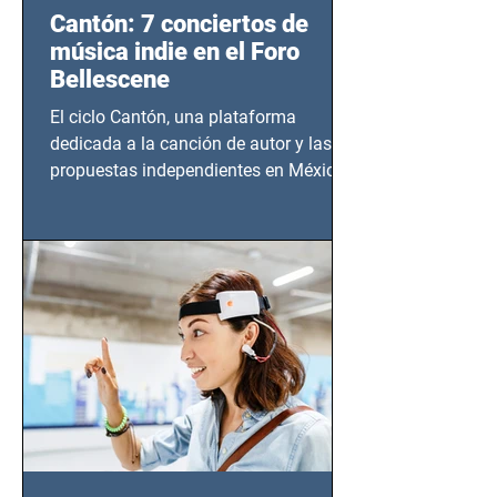
Cantón: 7 conciertos de
música indie en el Foro
Bellescene
El ciclo Cantón, una plataforma
dedicada a la canción de autor y las
propuestas independientes en México,
tendrá lugar en el Foro Bellescene
(Zempoala 90, Narvarte Oriente,
CDMX), todos los miércoles a partir del
14 de agosto al 25 de septiembre, a las
20:00 horas.