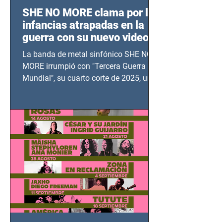
SHE NO MORE clama por las
infancias atrapadas en la
guerra con su nuevo video
TERCERA GUERRA
La banda de metal sinfónico SHE NO
MUNDIAL
MORE irrumpió con "Tercera Guerra
Mundial", su cuarto corte de 2025, un
grito contra el calvario de niños,
adolescentes y mujeres en epicentros
bélicos.