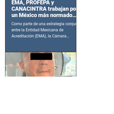
EMA, PROFEPA y
CANACINTRA trabajan por
un México más normado
desde Querétaro, Hidalgo y
Como parte de una estrategia conjunta
BCS
entre la Entidad Mexicana de
Acreditación (EMA), la Cámara
Nacional de la Industria de...