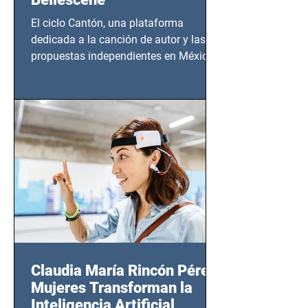
El ciclo Cantón, una plataforma
dedicada a la canción de autor y las
propuestas independientes en México,
tendrá lugar en el Foro Bellescene
(Zempoala 90, Narvarte Oriente,
CDMX), todos los miércoles a partir del
14 de agosto al 25 de septiembre, a las
20:00 horas.
Claudia María Rincón Pérez:
Mujeres Transforman la
Inteligencia Artificial