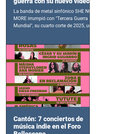
guerra con su nuevo video
TERCERA GUERRA
La banda de metal sinfónico SHE NO
MUNDIAL
MORE irrumpió con "Tercera Guerra
Mundial", su cuarto corte de 2025, un
grito contra el calvario de niños,
adolescentes y mujeres en epicentros
bélicos.
Cantón: 7 conciertos de
música indie en el Foro
Bellescene