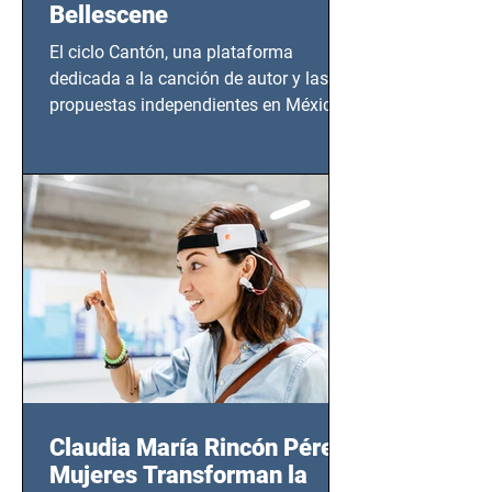
Bellescene
El ciclo Cantón, una plataforma
dedicada a la canción de autor y las
propuestas independientes en México,
tendrá lugar en el Foro Bellescene
(Zempoala 90, Narvarte Oriente,
CDMX), todos los miércoles a partir del
14 de agosto al 25 de septiembre, a las
20:00 horas.
Claudia María Rincón Pérez:
Mujeres Transforman la