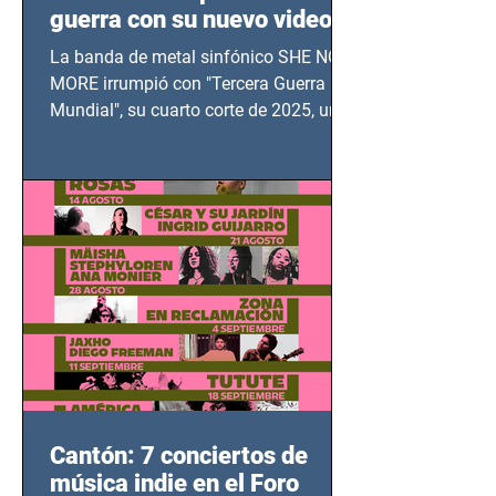
guerra con su nuevo video
TERCERA GUERRA
La banda de metal sinfónico SHE NO
MUNDIAL
MORE irrumpió con "Tercera Guerra
Mundial", su cuarto corte de 2025, un
grito contra el calvario de niños,
adolescentes y mujeres en epicentros
bélicos.
Cantón: 7 conciertos de
música indie en el Foro