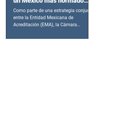
un México más normado
desde Querétaro, Hidalgo y
Como parte de una estrategia conjunta
BCS
entre la Entidad Mexicana de
Acreditación (EMA), la Cámara
Nacional de la Industria de...
SSC detiene a hombre con
antecedentes penales tras
homicidio en Benito Juárez