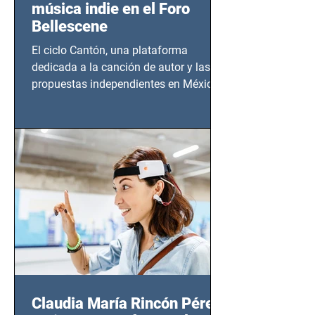
música indie en el Foro
Bellescene
El ciclo Cantón, una plataforma
dedicada a la canción de autor y las
propuestas independientes en México,
tendrá lugar en el Foro Bellescene
(Zempoala 90, Narvarte Oriente,
CDMX), todos los miércoles a partir del
14 de agosto al 25 de septiembre, a las
20:00 horas.
Claudia María Rincón Pérez: