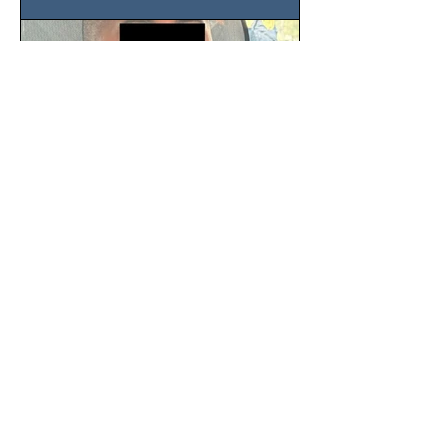
SSC detiene a hombre con
antecedentes penales tras
homicidio en Benito Juárez
Un hombre señalado como presunto
responsable del asesinato de un
ciudadano de 51 años en la colonia
Álamos, alcaldía Benito Juárez, fue...