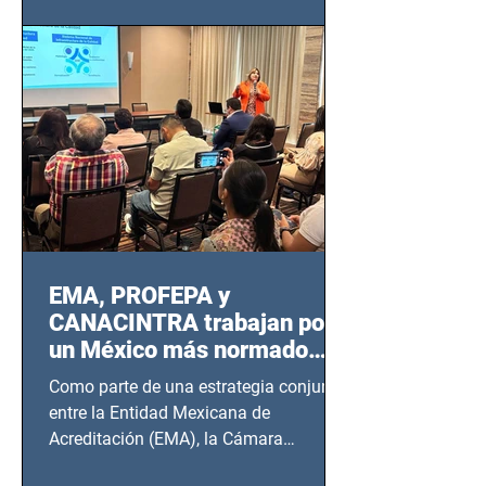
EMA, PROFEPA y
CANACINTRA trabajan por
un México más normado
desde Querétaro, Hidalgo y
Como parte de una estrategia conjunta
BCS
entre la Entidad Mexicana de
Acreditación (EMA), la Cámara
Nacional de la Industria de...