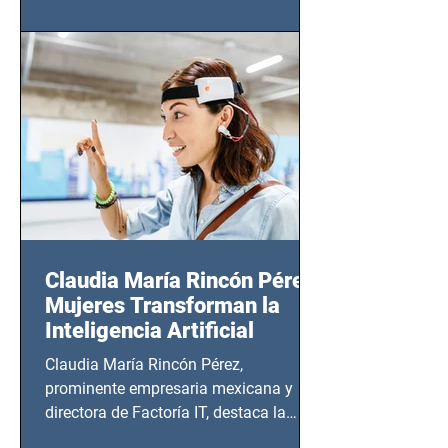
(Zempoala 90, Narvarte Oriente,
CDMX), todos los miércoles a partir del
14 de agosto al 25 de septiembre, a las
20:00 horas.
Claudia María Rincón Pérez:
Mujeres Transforman la
Inteligencia Artificial
Claudia María Rincón Pérez,
prominente empresaria mexicana y
directora de Factoría IT, destaca la
importancia del liderazgo femenino en