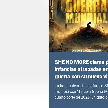
SHE NO MORE clama p
infancias atrapadas en
guerra con su nuevo v
TERCERA GUERRA M
La banda de metal sinfónico
irrumpió con "Tercera Guerra Mu
cuarto corte de 2025, un grito c
calvario de niños, adolescentes