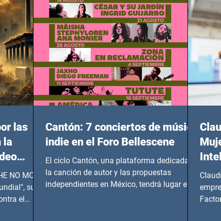
or las
Cantón: 7 conciertos de música
Clau
 la
indie en el Foro Bellescene
Muje
ideo
Inte
El ciclo Cantón, una plataforma dedicada a
UNDIAL
la canción de autor y las propuestas
 SHE NO MORE
Claud
independientes en México, tendrá lugar en el
ndial", su
empre
Foro Bellescene (Zempoala 90, Narvarte
ontra el
Factor
Oriente, CDMX), todos los miércoles a partir
 y mujeres
lider
del 14 de agosto al 25 de septiembre, a las