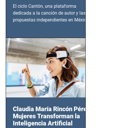
El ciclo Cantón, una plataforma
dedicada a la canción de autor y las
propuestas independientes en México,
tendrá lugar en el Foro Bellescene
(Zempoala 90, Narvarte Oriente,
CDMX), todos los miércoles a partir del
14 de agosto al 25 de septiembre, a las
20:00 horas.
Claudia María Rincón Pérez:
Mujeres Transforman la
Inteligencia Artificial