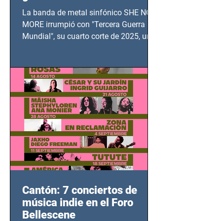
TERCERA GUERRA
La banda de metal sinfónico SHE NO
MUNDIAL
MORE irrumpió con "Tercera Guerra
Mundial", su cuarto corte de 2025, un
grito contra el calvario de niños,
adolescentes y mujeres en epicentros
bélicos.
Cantón: 7 conciertos de
música indie en el Foro
Bellescene