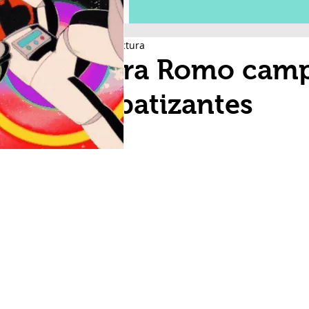
1 min de lectura
Cierra Romo camp
simpatizantes