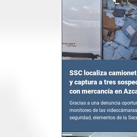
SSC localiza camionet
y captura a tres sosp
con mercancía en Azc
Gracias a una denuncia oportun
monitoreo de las videocámaras
seguridad, elementos de la Secr
Seguridad Ciudadana (SSC)...