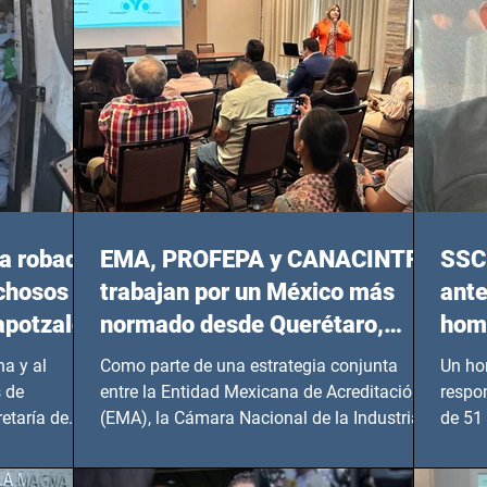
a robada
EMA, PROFEPA y CANACINTRA
SSC 
echosos
trabajan por un México más
ante
apotzalco
normado desde Querétaro,
homi
Hidalgo y BCS
a y al
Como parte de una estrategia conjunta
Un ho
 de
entre la Entidad Mexicana de Acreditación
respo
etaría de
(EMA), la Cámara Nacional de la Industria
de 51 
de...
Benito