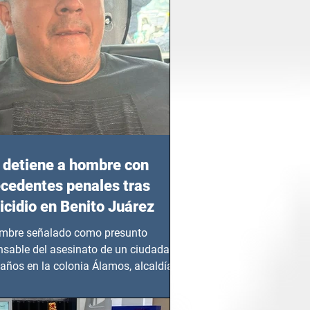
detiene a hombre con
cedentes penales tras
cidio en Benito Juárez
mbre señalado como presunto
nsable del asesinato de un ciudadano
años en la colonia Álamos, alcaldía
 Juárez, fue...