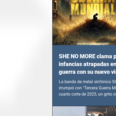
SHE NO MORE clama p
infancias atrapadas en
guerra con su nuevo v
TERCERA GUERRA M
La banda de metal sinfónico
irrumpió con "Tercera Guerra Mu
cuarto corte de 2025, un grito c
calvario de niños, adolescentes
en epicentros bélicos.