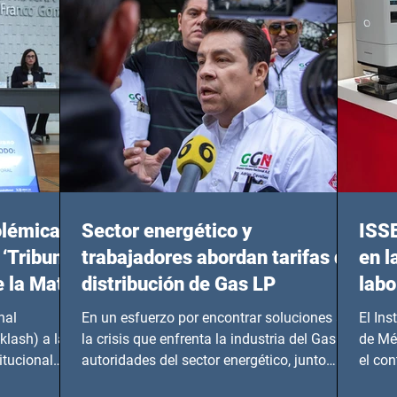
olémicas
Sector energético y
ISS
 ‘Tribunal
trabajadores abordan tarifas de
en l
e la Mata
distribución de Gas LP
labo
nal
En un esfuerzo por encontrar soluciones a
El Ins
klash) a las
la crisis que enfrenta la industria del Gas LP,
de Mé
itucional
autoridades del sector energético, junto
el co
con...
Instru