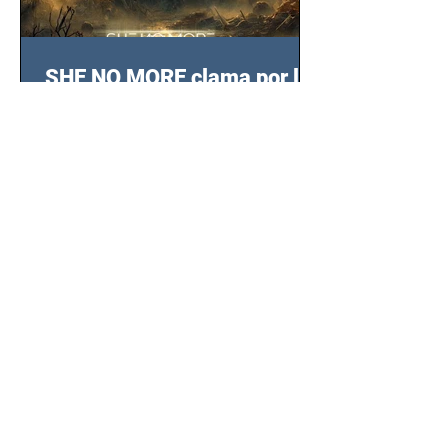
SHE NO MORE clama por las
infancias atrapadas en la
guerra con su nuevo video
TERCERA GUERRA
La banda de metal sinfónico SHE NO
MUNDIAL
MORE irrumpió con "Tercera Guerra
Mundial", su cuarto corte de 2025, un
grito contra el calvario de niños,
adolescentes y mujeres en epicentros
bélicos.