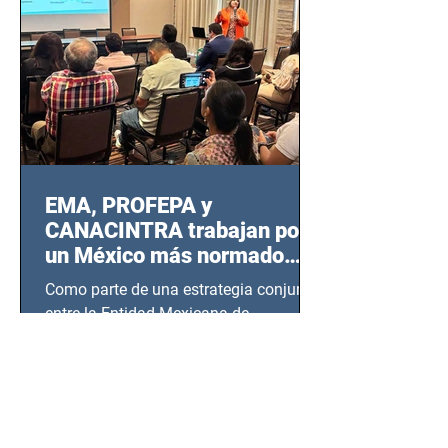
EMA, PROFEPA y
CANACINTRA trabajan por
un México más normado
desde Querétaro, Hidalgo y
Como parte de una estrategia conjunta
BCS
entre la Entidad Mexicana de
Acreditación (EMA), la Cámara
Nacional de la Industria de...