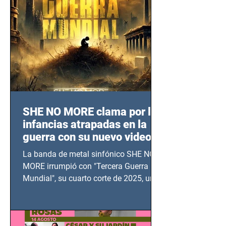
SHE NO MORE clama por las
infancias atrapadas en la
guerra con su nuevo video
TERCERA GUERRA
La banda de metal sinfónico SHE NO
MUNDIAL
MORE irrumpió con "Tercera Guerra
Mundial", su cuarto corte de 2025, un
grito contra el calvario de niños,
adolescentes y mujeres en epicentros
bélicos.