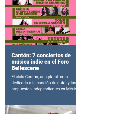
Cantón: 7 conciertos de
música indie en el Foro
Bellescene
El ciclo Cantón, una plataforma
dedicada a la canción de autor y las
propuestas independientes en México,
tendrá lugar en el Foro Bellescene
(Zempoala 90, Narvarte Oriente,
CDMX), todos los miércoles a partir del
14 de agosto al 25 de septiembre, a las