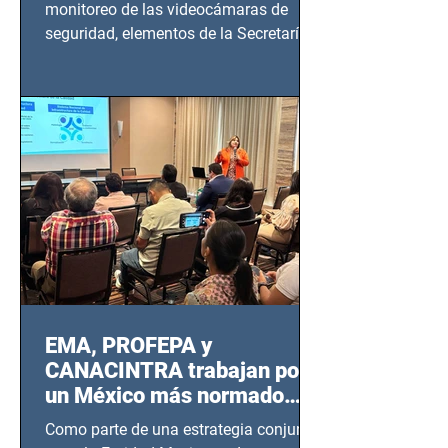
monitoreo de las videocámaras de
seguridad, elementos de la Secretaría
de Seguridad Ciudadana (SSC)...
EMA, PROFEPA y
CANACINTRA trabajan por
un México más normado
desde Querétaro, Hidalgo y
Como parte de una estrategia conjunta
BCS