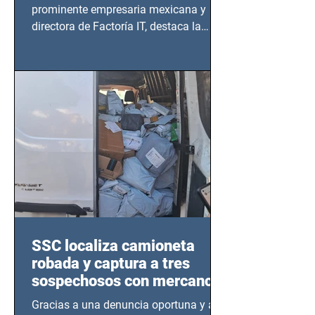
prominente empresaria mexicana y
directora de Factoría IT, destaca la
importancia del liderazgo femenino en
este sector
SSC localiza camioneta
robada y captura a tres
sospechosos con mercancía
en Azcapotzalco
Gracias a una denuncia oportuna y al