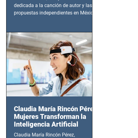
dedicada a la canción de autor y las
propuestas independientes en México,
tendrá lugar en el Foro Bellescene
(Zempoala 90, Narvarte Oriente,
CDMX), todos los miércoles a partir del
14 de agosto al 25 de septiembre, a las
20:00 horas.
Claudia María Rincón Pérez:
Mujeres Transforman la
Inteligencia Artificial
Claudia María Rincón Pérez,