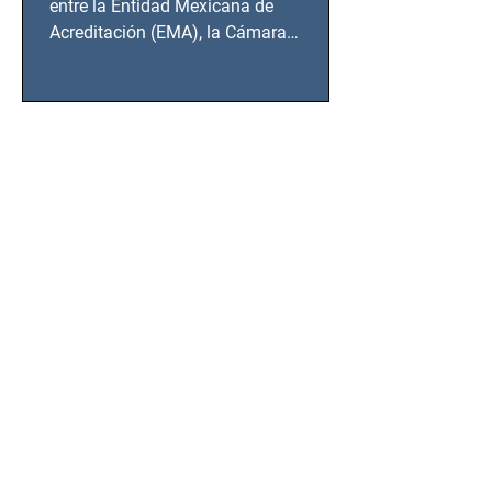
entre la Entidad Mexicana de
Acreditación (EMA), la Cámara
Nacional de la Industria de...
SSC detiene a hombre con
antecedentes penales tras
homicidio en Benito Juárez
Un hombre señalado como presunto