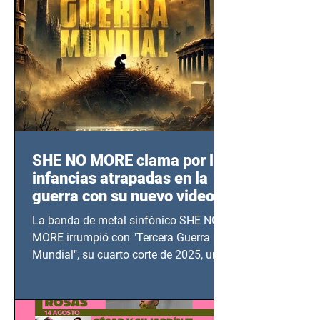
SHE NO MORE clama por las
infancias atrapadas en la
guerra con su nuevo video
TERCERA GUERRA
La banda de metal sinfónico SHE NO
MUNDIAL
MORE irrumpió con "Tercera Guerra
Mundial", su cuarto corte de 2025, un
grito contra el calvario de niños,
adolescentes y mujeres en epicentros
bélicos.