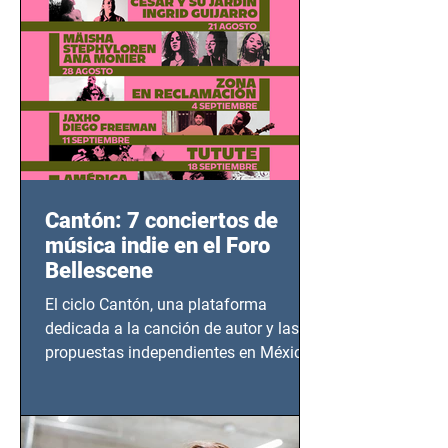
Cantón: 7 conciertos de
música indie en el Foro
Bellescene
El ciclo Cantón, una plataforma
dedicada a la canción de autor y las
propuestas independientes en México,
tendrá lugar en el Foro Bellescene
(Zempoala 90, Narvarte Oriente,
CDMX), todos los miércoles a partir del