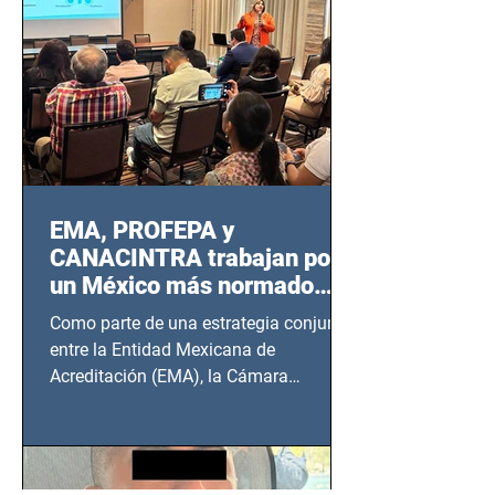
EMA, PROFEPA y
CANACINTRA trabajan por
un México más normado
desde Querétaro, Hidalgo y
Como parte de una estrategia conjunta
BCS
entre la Entidad Mexicana de
Acreditación (EMA), la Cámara
Nacional de la Industria de...