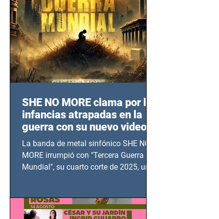
SHE NO MORE clama por las
infancias atrapadas en la
guerra con su nuevo video
TERCERA GUERRA
La banda de metal sinfónico SHE NO
MUNDIAL
MORE irrumpió con "Tercera Guerra
Mundial", su cuarto corte de 2025, un
grito contra el calvario de niños,
adolescentes y mujeres en epicentros
bélicos.