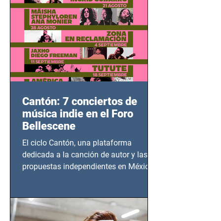
Cantón: 7 conciertos de
música indie en el Foro
Bellescene
El ciclo Cantón, una plataforma
dedicada a la canción de autor y las
propuestas independientes en México,
tendrá lugar en el Foro Bellescene
(Zempoala 90, Narvarte Oriente,
CDMX), todos los miércoles a partir del
14 de agosto al 25 de septiembre, a las