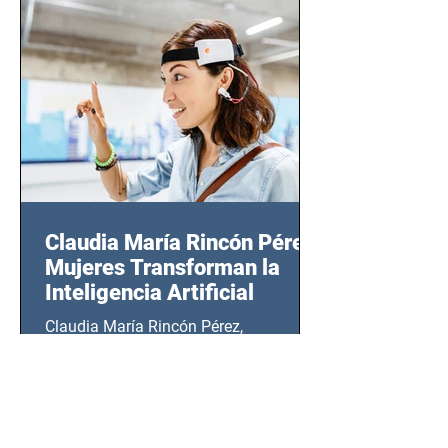
CDMX), todos los miércoles a partir del
14 de agosto al 25 de septiembre, a las
20:00 horas.
Claudia María Rincón Pérez:
Mujeres Transforman la
Inteligencia Artificial
Claudia María Rincón Pérez,
prominente empresaria mexicana y
directora de Factoría IT, destaca la
importancia del liderazgo femenino en
este sector