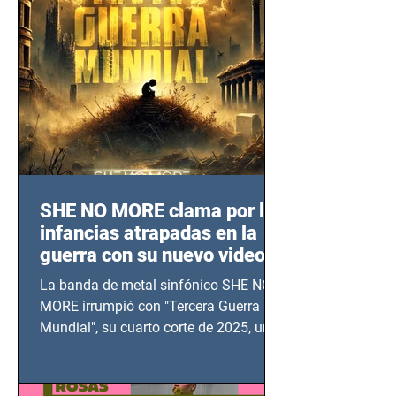
SHE NO MORE clama por las
infancias atrapadas en la
guerra con su nuevo video
TERCERA GUERRA
La banda de metal sinfónico SHE NO
MUNDIAL
MORE irrumpió con "Tercera Guerra
Mundial", su cuarto corte de 2025, un
grito contra el calvario de niños,
adolescentes y mujeres en epicentros
bélicos.