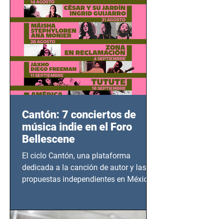
Cantón: 7 conciertos de
música indie en el Foro
Bellescene
El ciclo Cantón, una plataforma
dedicada a la canción de autor y las
propuestas independientes en México,
tendrá lugar en el Foro Bellescene
(Zempoala 90, Narvarte Oriente,
CDMX), todos los miércoles a partir del