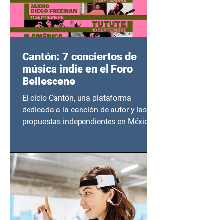
Cantón: 7 conciertos de
música indie en el Foro
Bellescene
El ciclo Cantón, una plataforma
dedicada a la canción de autor y las
propuestas independientes en México,
tendrá lugar en el Foro Bellescene
(Zempoala 90, Narvarte Oriente,
CDMX), todos los miércoles a partir del
14 de agosto al 25 de septiembre, a las
20:00 horas.