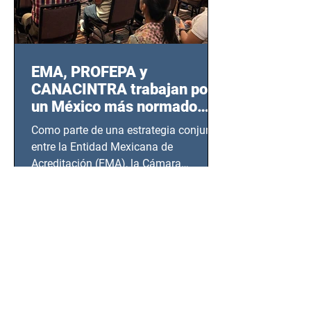
EMA, PROFEPA y
CANACINTRA trabajan por
un México más normado
desde Querétaro, Hidalgo y
Como parte de una estrategia conjunta
BCS
entre la Entidad Mexicana de
Acreditación (EMA), la Cámara
Nacional de la Industria de...