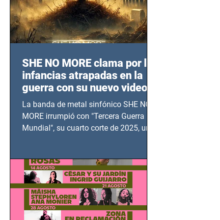
SHE NO MORE clama por las
infancias atrapadas en la
guerra con su nuevo video
TERCERA GUERRA
La banda de metal sinfónico SHE NO
MUNDIAL
MORE irrumpió con "Tercera Guerra
Mundial", su cuarto corte de 2025, un
grito contra el calvario de niños,
adolescentes y mujeres en epicentros
bélicos.