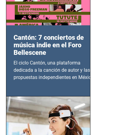
Cantón: 7 conciertos de
música indie en el Foro
Bellescene
El ciclo Cantón, una plataforma
dedicada a la canción de autor y las
propuestas independientes en México,
tendrá lugar en el Foro Bellescene
(Zempoala 90, Narvarte Oriente,
CDMX), todos los miércoles a partir del
14 de agosto al 25 de septiembre, a las
20:00 horas.