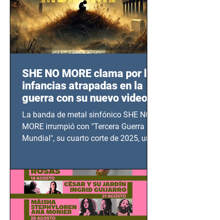
SHE NO MORE clama por las
infancias atrapadas en la
guerra con su nuevo video
TERCERA GUERRA
La banda de metal sinfónico SHE NO
MUNDIAL
MORE irrumpió con "Tercera Guerra
Mundial", su cuarto corte de 2025, un
grito contra el calvario de niños,
adolescentes y mujeres en epicentros
bélicos.