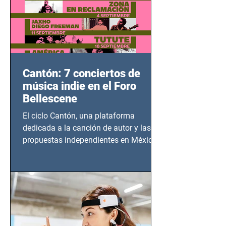
Cantón: 7 conciertos de
música indie en el Foro
Bellescene
El ciclo Cantón, una plataforma
dedicada a la canción de autor y las
propuestas independientes en México,
tendrá lugar en el Foro Bellescene
(Zempoala 90, Narvarte Oriente,
CDMX), todos los miércoles a partir del
14 de agosto al 25 de septiembre, a las
20:00 horas.