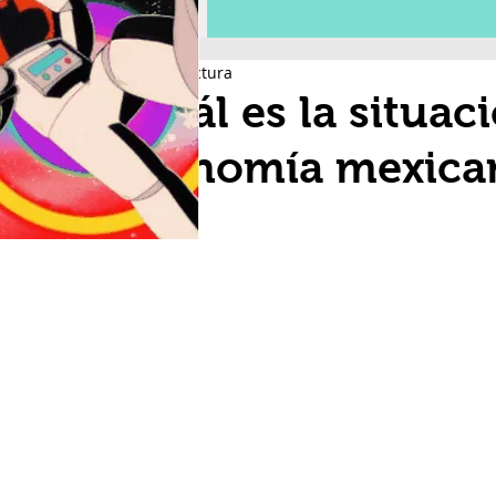
3 min de lectura
¿Cuál es la situac
economía mexica