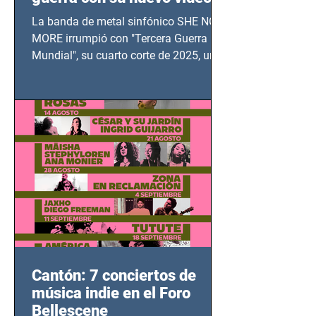
TERCERA GUERRA
La banda de metal sinfónico SHE NO
MUNDIAL
MORE irrumpió con "Tercera Guerra
Mundial", su cuarto corte de 2025, un
grito contra el calvario de niños,
adolescentes y mujeres en epicentros
bélicos.
Cantón: 7 conciertos de
música indie en el Foro
Bellescene