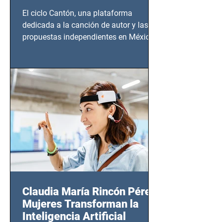
El ciclo Cantón, una plataforma
dedicada a la canción de autor y las
propuestas independientes en México,
tendrá lugar en el Foro Bellescene
(Zempoala 90, Narvarte Oriente,
CDMX), todos los miércoles a partir del
14 de agosto al 25 de septiembre, a las
20:00 horas.
Claudia María Rincón Pérez:
Mujeres Transforman la
Inteligencia Artificial