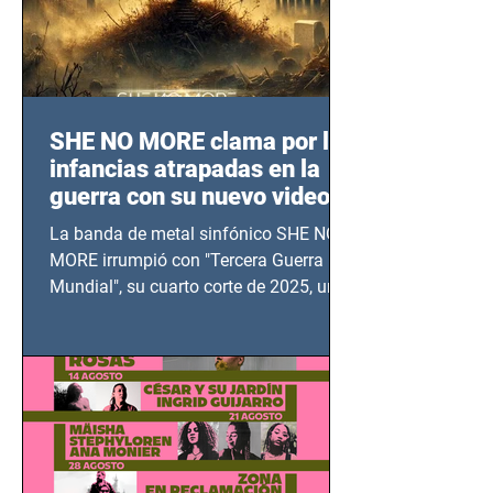
SHE NO MORE clama por las
infancias atrapadas en la
guerra con su nuevo video
TERCERA GUERRA
La banda de metal sinfónico SHE NO
MUNDIAL
MORE irrumpió con "Tercera Guerra
Mundial", su cuarto corte de 2025, un
grito contra el calvario de niños,
adolescentes y mujeres en epicentros
bélicos.