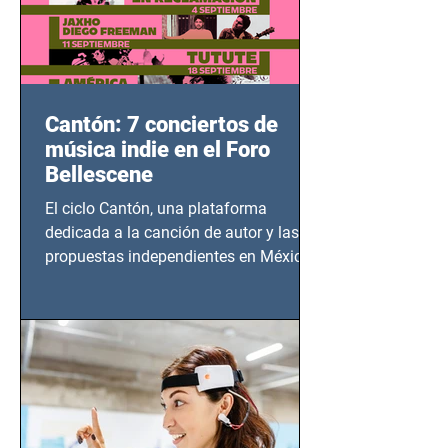
Cantón: 7 conciertos de
música indie en el Foro
Bellescene
El ciclo Cantón, una plataforma
dedicada a la canción de autor y las
propuestas independientes en México,
tendrá lugar en el Foro Bellescene
(Zempoala 90, Narvarte Oriente,
CDMX), todos los miércoles a partir del
14 de agosto al 25 de septiembre, a las
20:00 horas.