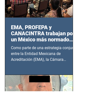
EMA, PROFEPA y
CANACINTRA trabajan por
un México más normado
desde Querétaro, Hidalgo y
Como parte de una estrategia conjunta
BCS
entre la Entidad Mexicana de
Acreditación (EMA), la Cámara
Nacional de la Industria de...