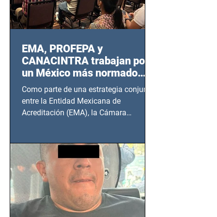
EMA, PROFEPA y
CANACINTRA trabajan por
un México más normado
desde Querétaro, Hidalgo y
Como parte de una estrategia conjunta
BCS
entre la Entidad Mexicana de
Acreditación (EMA), la Cámara
Nacional de la Industria de...