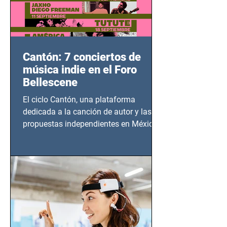
Cantón: 7 conciertos de
música indie en el Foro
Bellescene
El ciclo Cantón, una plataforma
dedicada a la canción de autor y las
propuestas independientes en México,
tendrá lugar en el Foro Bellescene
(Zempoala 90, Narvarte Oriente,
CDMX), todos los miércoles a partir del
14 de agosto al 25 de septiembre, a las
20:00 horas.