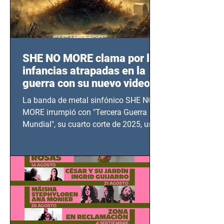
SHE NO MORE clama por las
infancias atrapadas en la
guerra con su nuevo video
TERCERA GUERRA
La banda de metal sinfónico SHE NO
MUNDIAL
MORE irrumpió con "Tercera Guerra
Mundial", su cuarto corte de 2025, un
grito contra el calvario de niños,
adolescentes y mujeres en epicentros
bélicos.