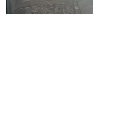
SSC detiene a hombre con
antecedentes penales tras
homicidio en Benito Juárez
Un hombre señalado como presunto
responsable del asesinato de un
ciudadano de 51 años en la colonia
Álamos, alcaldía Benito Juárez, fue...