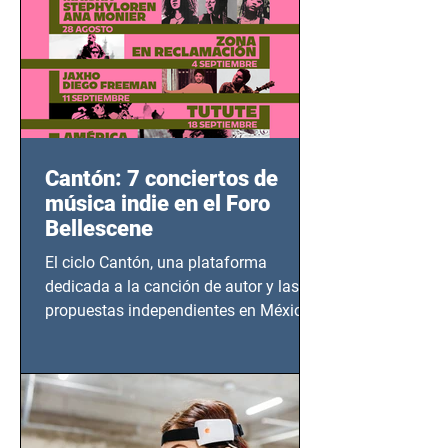
Cantón: 7 conciertos de
música indie en el Foro
Bellescene
El ciclo Cantón, una plataforma
dedicada a la canción de autor y las
propuestas independientes en México,
tendrá lugar en el Foro Bellescene
(Zempoala 90, Narvarte Oriente,
CDMX), todos los miércoles a partir del
14 de agosto al 25 de septiembre, a las
20:00 horas.