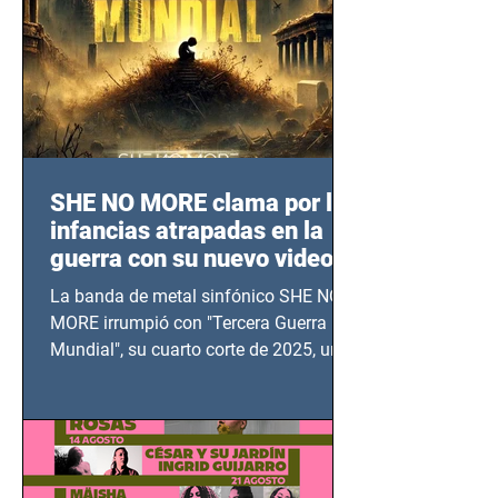
SHE NO MORE clama por las
infancias atrapadas en la
guerra con su nuevo video
TERCERA GUERRA
La banda de metal sinfónico SHE NO
MUNDIAL
MORE irrumpió con "Tercera Guerra
Mundial", su cuarto corte de 2025, un
grito contra el calvario de niños,
adolescentes y mujeres en epicentros
bélicos.