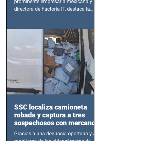
prominente empresaria mexicana y
directora de Factoría IT, destaca la
importancia del liderazgo femenino en
este sector
SSC localiza camioneta
robada y captura a tres
sospechosos con mercancía
en Azcapotzalco
Gracias a una denuncia oportuna y al