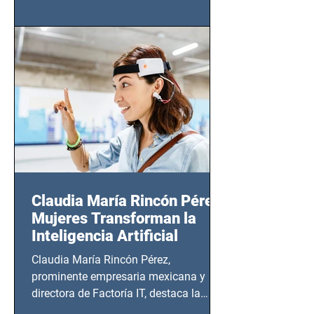
(Zempoala 90, Narvarte Oriente,
CDMX), todos los miércoles a partir del
14 de agosto al 25 de septiembre, a las
20:00 horas.
Claudia María Rincón Pérez:
Mujeres Transforman la
Inteligencia Artificial
Claudia María Rincón Pérez,
prominente empresaria mexicana y
directora de Factoría IT, destaca la
importancia del liderazgo femenino en