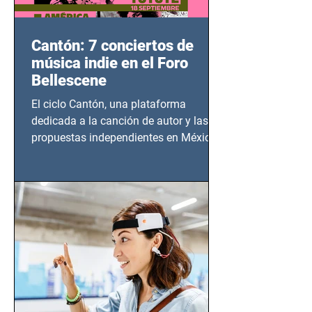
Cantón: 7 conciertos de
música indie en el Foro
Bellescene
El ciclo Cantón, una plataforma
dedicada a la canción de autor y las
propuestas independientes en México,
tendrá lugar en el Foro Bellescene
(Zempoala 90, Narvarte Oriente,
CDMX), todos los miércoles a partir del
14 de agosto al 25 de septiembre, a las
20:00 horas.