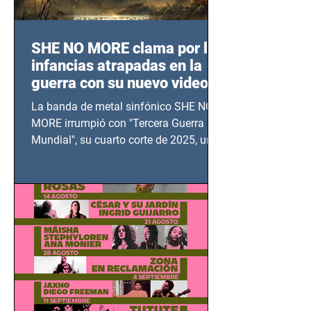
SHE NO MORE clama por las
infancias atrapadas en la
guerra con su nuevo video
TERCERA GUERRA
La banda de metal sinfónico SHE NO
MUNDIAL
MORE irrumpió con "Tercera Guerra
Mundial", su cuarto corte de 2025, un
grito contra el calvario de niños,
adolescentes y mujeres en epicentros
bélicos.