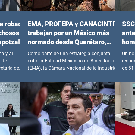
a robada
EMA, PROFEPA y CANACINTRA
SSC 
echosos
trabajan por un México más
ante
apotzalco
normado desde Querétaro,
homi
Hidalgo y BCS
a y al
Como parte de una estrategia conjunta
Un ho
 de
entre la Entidad Mexicana de Acreditación
respo
etaría de
(EMA), la Cámara Nacional de la Industria
de 51 
de...
Benito