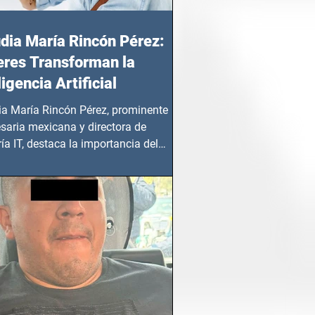
dia María Rincón Pérez:
res Transforman la
ligencia Artificial
ia María Rincón Pérez, prominente
saria mexicana y directora de
ía IT, destaca la importancia del
azgo femenino en este sector