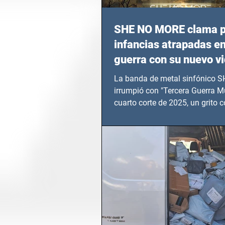
SHE NO MORE clama p
infancias atrapadas en
guerra con su nuevo v
TERCERA GUERRA M
La banda de metal sinfónico
irrumpió con "Tercera Guerra Mu
cuarto corte de 2025, un grito c
calvario de niños, adolescentes
en epicentros bélicos.