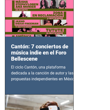
Cantón: 7 conciertos de
música indie en el Foro
Bellescene
El ciclo Cantón, una plataforma
dedicada a la canción de autor y las
propuestas independientes en México,
tendrá lugar en el Foro Bellescene
(Zempoala 90, Narvarte Oriente,
CDMX), todos los miércoles a partir del
14 de agosto al 25 de septiembre, a las
20:00 horas.