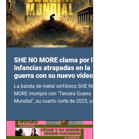
SHE NO MORE clama por las
infancias atrapadas en la
guerra con su nuevo video
TERCERA GUERRA
La banda de metal sinfónico SHE NO
MUNDIAL
MORE irrumpió con "Tercera Guerra
Mundial", su cuarto corte de 2025, un
grito contra el calvario de niños,
adolescentes y mujeres en epicentros
bélicos.