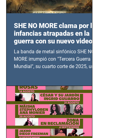
SHE NO MORE clama por las
infancias atrapadas en la
guerra con su nuevo video
TERCERA GUERRA
La banda de metal sinfónico SHE NO
MUNDIAL
MORE irrumpió con "Tercera Guerra
Mundial", su cuarto corte de 2025, un
grito contra el calvario de niños,
adolescentes y mujeres en epicentros
bélicos.