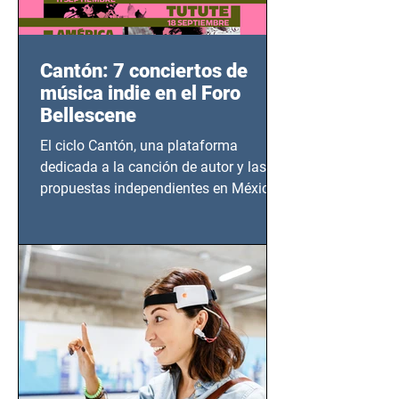
Cantón: 7 conciertos de
música indie en el Foro
Bellescene
El ciclo Cantón, una plataforma
dedicada a la canción de autor y las
propuestas independientes en México,
tendrá lugar en el Foro Bellescene
(Zempoala 90, Narvarte Oriente,
CDMX), todos los miércoles a partir del
14 de agosto al 25 de septiembre, a las
20:00 horas.