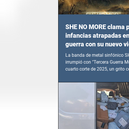
SHE NO MORE clama p
infancias atrapadas en
guerra con su nuevo v
TERCERA GUERRA M
La banda de metal sinfónico
irrumpió con "Tercera Guerra Mu
cuarto corte de 2025, un grito c
calvario de niños, adolescentes
en epicentros bélicos.