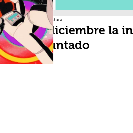
2 min de lectura
En diciembre la in
repuntado