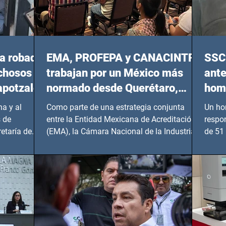
a robada
EMA, PROFEPA y CANACINTRA
SSC 
echosos
trabajan por un México más
ante
apotzalco
normado desde Querétaro,
homi
Hidalgo y BCS
a y al
Como parte de una estrategia conjunta
Un ho
 de
entre la Entidad Mexicana de Acreditación
respo
etaría de
(EMA), la Cámara Nacional de la Industria
de 51 
de...
Benito