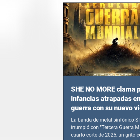
SHE NO MORE clama p
infancias atrapadas en
guerra con su nuevo v
TERCERA GUERRA M
La banda de metal sinfónico
irrumpió con "Tercera Guerra Mu
cuarto corte de 2025, un grito c