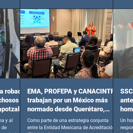
Oriente, CDMX), todos los miércoles a partir
 y mujeres
lider
del 14 de agosto al 25 de septiembre, a las
20:00 horas.
a robada
EMA, PROFEPA y CANACINTRA
SSC 
echosos
trabajan por un México más
ante
apotzalco
normado desde Querétaro,
homi
Hidalgo y BCS
a y al
Como parte de una estrategia conjunta
Un ho
 de
entre la Entidad Mexicana de Acreditación
respo