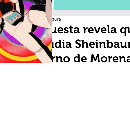
2 min de lectura
Encuesta revela 
Claudia Sheinbau
interno de Moren