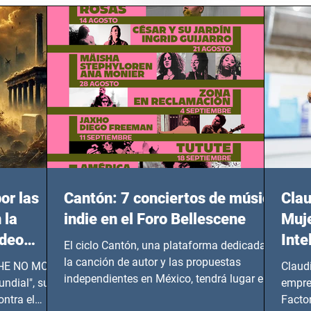
or las
Cantón: 7 conciertos de música
Clau
 la
indie en el Foro Bellescene
Muje
ideo
Inte
El ciclo Cantón, una plataforma dedicada a
UNDIAL
la canción de autor y las propuestas
 SHE NO MORE
Claud
independientes en México, tendrá lugar en el
ndial", su
empre
Foro Bellescene (Zempoala 90, Narvarte
ontra el
Factor