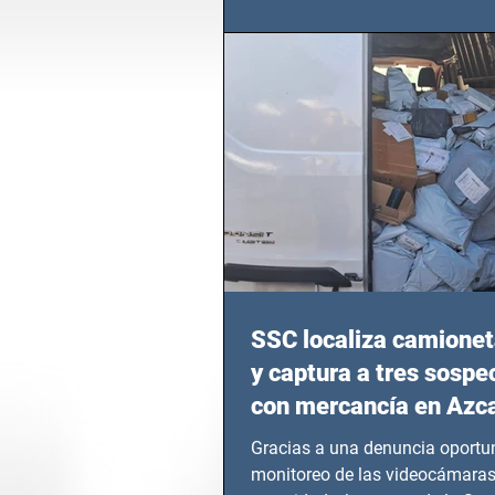
calvario de niños, adolescentes
en epicentros bélicos.
SSC localiza camionet
y captura a tres sosp
con mercancía en Azc
Gracias a una denuncia oportun
monitoreo de las videocámaras