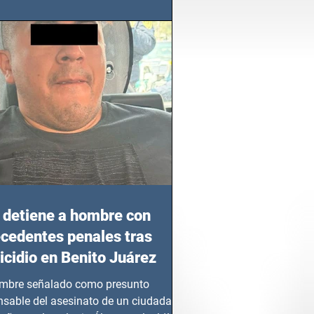
azgo femenino en este sector
detiene a hombre con
cedentes penales tras
cidio en Benito Juárez
mbre señalado como presunto
nsable del asesinato de un ciudadano